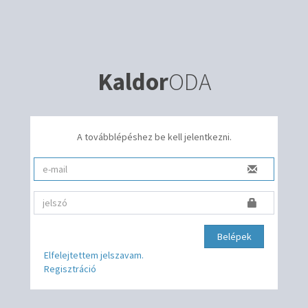
Kaldor
ODA
A továbblépéshez be kell jelentkezni.
Belépek
Elfelejtettem jelszavam.
Regisztráció