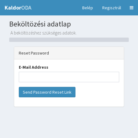
Kaldor
ODA
Belép
Regisztrál
Beköltözési adatlap
A beköltözéshez szükséges adatok.
Reset Password
E-Mail Address
Send Password Reset Link